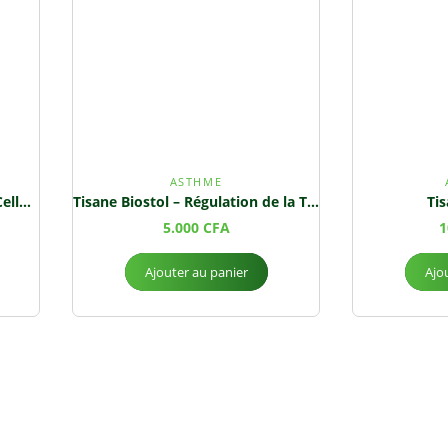
ASTHME
Tisane Verno 24 – Protection Cellulaire et Santé Cardiovasculaire
Tisane Biostol – Régulation de la Tension & Bien-être Respiratoire
Ti
5.000
CFA
1
Ajouter au panier
Ajo