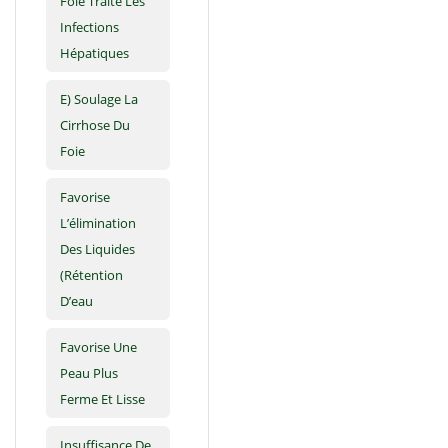
Foie Traite Les
Infections
Hépatiques
E) Soulage La
Cirrhose Du
Foie
Favorise
L’élimination
Des Liquides
(rétention
D’eau
Favorise Une
Peau Plus
Ferme Et Lisse
Insuffisance De