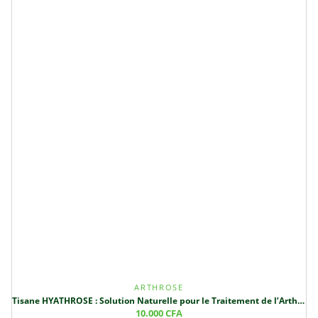
ARTHROSE
Tisane HYATHROSE : Solution Naturelle pour le Traitement de l’Arthrose et des Troubles Articulaires
10.000
CFA