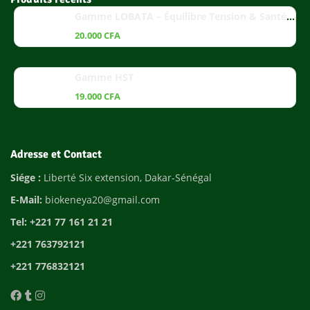
Gamme LOBATA – Équilibre Tension & Santé Cardiaque
20.000
CFA
Gamme HST
19.000
CFA
Adresse et Contact
Siége :
Liberté Six extension, Dakar-Sénégal
E-Mail:
biokeneya20@gmail.com
Tel: +221 77 161 21 21
+221 763792121
+221 776832121