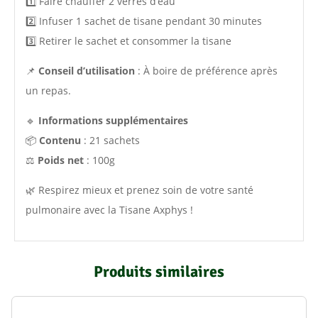
1️⃣ Faire chauffer 2 verres d’eau
2️⃣ Infuser 1 sachet de tisane pendant 30 minutes
3️⃣ Retirer le sachet et consommer la tisane
📌
Conseil d’utilisation
: À boire de préférence après
un repas.
🔹
Informations supplémentaires
📦
Contenu
: 21 sachets
⚖️
Poids net
: 100g
🌿 Respirez mieux et prenez soin de votre santé
pulmonaire avec la Tisane Axphys !
Produits similaires