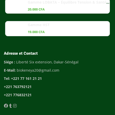
Gamme LOBATA – Équilibre Tension & Santé Cardiaque
20.000
CFA
Gamme HST
19.000
CFA
Adresse et Contact
Siége :
Liberté Six extension, Dakar-Sénégal
E-Mail:
biokeneya20@gmail.com
Tel: +221 77 161 21 21
+221 763792121
+221 776832121