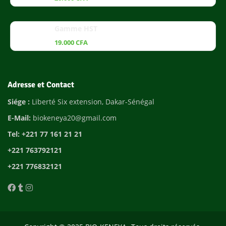
Gamme HST
19.000
CFA
Adresse et Contact
Siége :
Liberté Six extension, Dakar-Sénégal
E-Mail:
biokeneya20@gmail.com
Tel: +221 77 161 21 21
+221 763792121
+221 776832121