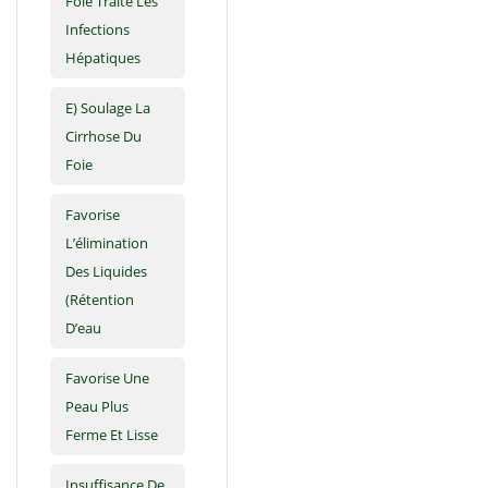
Foie Traite Les
Infections
Hépatiques
E) Soulage La
Cirrhose Du
Foie
Favorise
L’élimination
Des Liquides
(rétention
D’eau
Favorise Une
Peau Plus
Ferme Et Lisse
Insuffisance De