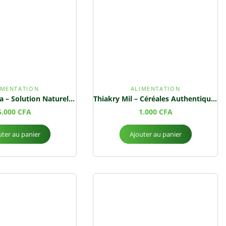
IMENTATION
ALIMENTATION
Nosaun Haima – Solution Naturelle contre la Drépanocytose et le Cancer du Sang
Thiakry Mil – Céréales Authentiques
5.000
CFA
1.000
CFA
uter au panier
Ajouter au panier