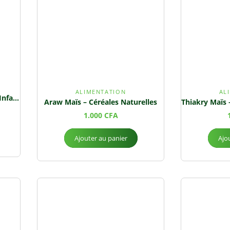
ALIMENTATION
AL
Nutribio (pour Bébé) – Farine Infantile Nutritive 🌱👶
Araw Maïs – Céréales Naturelles
1.000
CFA
Ajouter au panier
Ajo