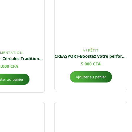
APPÉTIT
IMENTATION
CREASPORT-Boostez votre performance, optimisez votre récupération !
Thiakry Maïs – Céréales Traditionnelles
5.000
CFA
1.000
CFA
Ajouter au panier
uter au panier