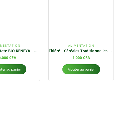
IMENTATION
ALIMENTATION
Thiakry de Patate BIO KENEYA – Délice traditionnel nutritif et naturel
Thiéré – Céréales Traditionnelles de Mil
2.000
CFA
1.000
CFA
uter au panier
Ajouter au panier