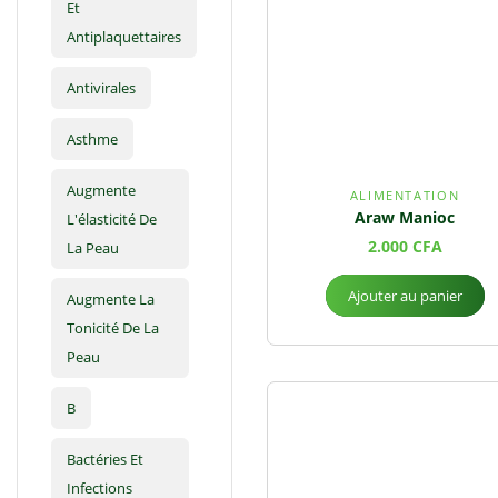
Et
Antiplaquettaires
Antivirales
Asthme
Augmente
ALIMENTATION
Araw Manioc
L'élasticité De
2.000
CFA
La Peau
Ajouter au panier
Augmente La
Tonicité De La
Peau
B
Bactéries Et
Infections