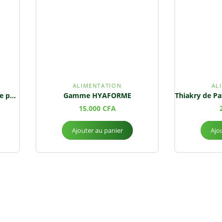
ALIMENTATION
AL
Araw de Mil – Céréale Nutritive pour Lakh et Fondé
Gamme HYAFORME
15.000
CFA
Ajouter au panier
Ajo