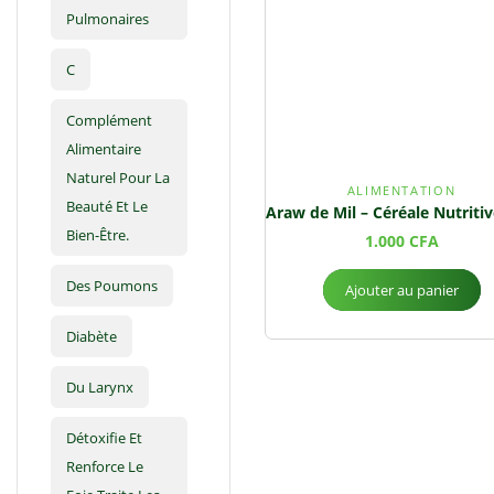
Pulmonaires
C
Complément
Alimentaire
Naturel Pour La
ALIMENTATION
Beauté Et Le
Bien-Être.
1.000
CFA
Des Poumons
Ajouter au panier
Diabète
Du Larynx
Détoxifie Et
Renforce Le