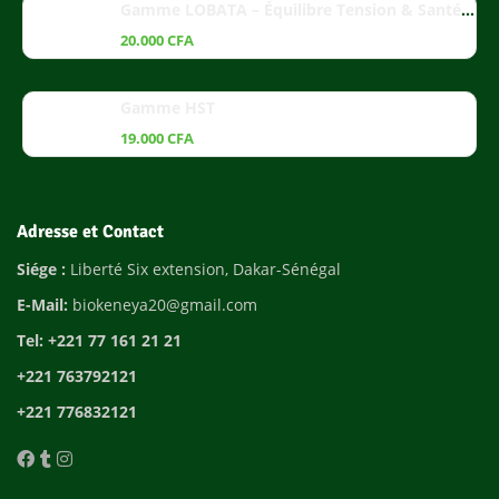
Gamme LOBATA – Équilibre Tension & Santé Cardiaque
20.000
CFA
Gamme HST
19.000
CFA
Adresse et Contact
Siége :
Liberté Six extension, Dakar-Sénégal
E-Mail:
biokeneya20@gmail.com
Tel: +221 77 161 21 21
+221 763792121
+221 776832121