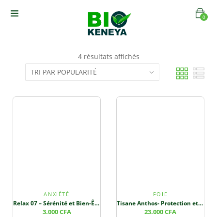
0
4 résultats affichés
ANXIÉTÉ
FOIE
Relax 07 – Sérénité et Bien-Être Respiratoire
Tisane Anthos- Protection et Détoxification Hépatique – Santé du Foie et Bien-être Général
3.000
CFA
23.000
CFA