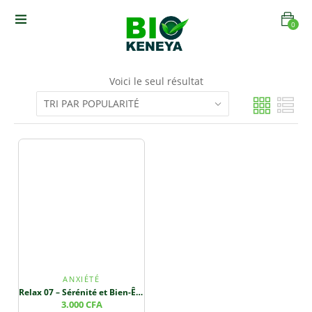
0
Voici le seul résultat
ANXIÉTÉ
Relax 07 – Sérénité et Bien-Être Respiratoire
3.000
CFA