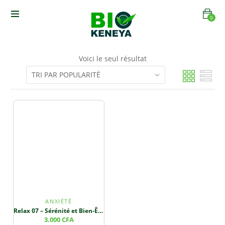
0
Voici le seul résultat
ANXIÉTÉ
Relax 07 – Sérénité et Bien-Être Respiratoire
3.000
CFA