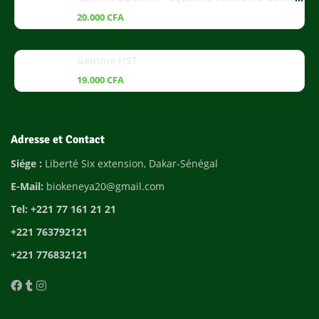
20.000
CFA
Gamme HST
19.000
CFA
Adresse et Contact
Siége :
Liberté Six extension, Dakar-Sénégal
E-Mail:
biokeneya20@gmail.com
Tel: +221 77 161 21 21
+221 763792121
+221 776832121