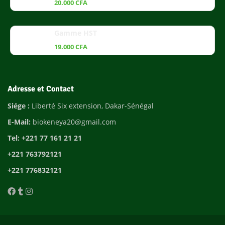
20.000
CFA
Gamme HST
19.000
CFA
Adresse et Contact
Siége :
Liberté Six extension, Dakar-Sénégal
E-Mail:
biokeneya20@gmail.com
Tel: +221 77 161 21 21
+221 763792121
+221 776832121